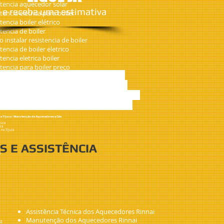
stencia aquecedor solar
​e receba uma estimativa
stencia eletrica para boiler
stencia boiler elétrico
stencia de boiler
 instalar resistencia de boiler
stencia de boiler eletrico
stencia eletrica boiler
stencia para boiler preço
cica, vargem grande, vargem pequena,
stencia boiler komeco
echincha, anil, tanque taquara, praça
 lins de vasconcelos, tijuca, grajaú, vila
tete, laranjeiras, flamengo, urca, leme,
na Tijuca | Manutenção de Aquecedores a Gás
juca
ca
 na Tijuca
S E ASSISTÊNCIA
o
Assistência Técnica dos Aquecedores Rinnai
Manutenção dos Aquecedores Rinnai
na