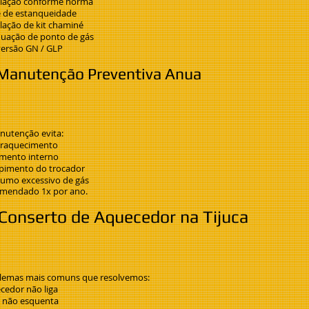
alação conforme norma
e de estanqueidade
alação de kit chaminé
uação de ponto de gás
ersão GN / GLP
Manutenção Preventiva Anua
nutenção evita:
raquecimento
mento interno
pimento do trocador
umo excessivo de gás
mendado 1x por ano.
Conserto de Aquecedor na Tijuca
lemas mais comuns que resolvemos:
cedor não liga
 não esquenta