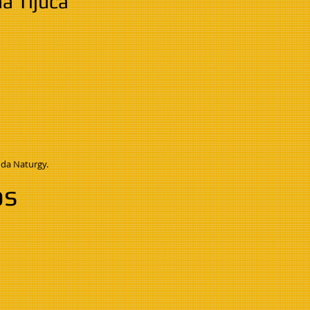
a Tijuca
 da Naturgy.
os