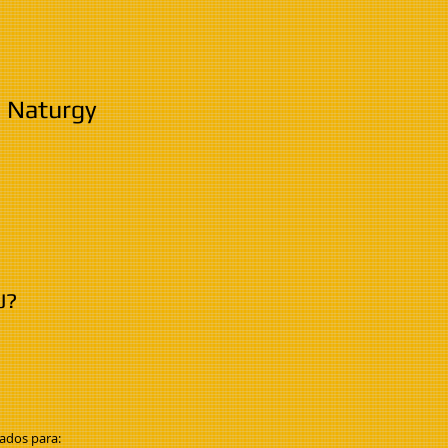
a Naturgy
J?
tados para: