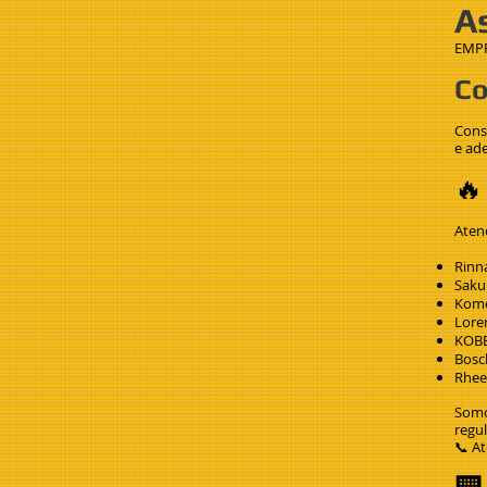
A
EMPR
Co
Conse
e ad
🔥
Aten
Rinn
Saku
Kom
Lore
KOB
Bosc
Rhe
Somo
regu
📞 A