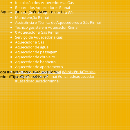
Instalação dos Aquecedores a Gás
Reparo dos Aquecedores Rinnai
Aquecedores, referência em conserto,
Reparação dos Aquecedores a Gás
Manutenção Rinnai
Assistência e Técnica de Aquecedores a Gás Rinnai
Técnico gasista em Aquecedor Rinnai
0 Aquecedor a Gás Rinnai
Serviço de Aquecedor a Gás
Aquecedor a Gás
Aquecedor de água
Aquecedor de passagem
Aquecedor de chuveiro
Aquecedor de banheiro
Aquecedor de apartamento
#AquecedorRinnai
#Rinnai
#AssistênciaTécnica
arioca #ManutençãoDeAquecedores
#dosaquecedoresRinnai
#oficinadeaquecedor
edor #TijucaRJ #ZonaNorteRJ
#CasadoaquecedorRinnai