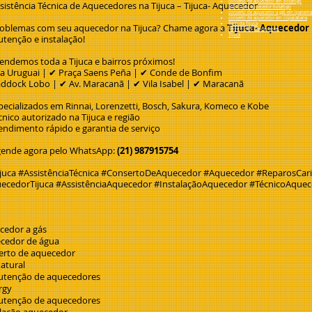
conserto de aquecedor em botafogo
ssistência Técnica de Aquecedores na Tijuca – Tijuca- Aquecedor
autorizada aquecedor botafogo
conserto de aquecedor a gás em ipanema
conserto de aquecedor em copacabana
Barra da Tijuca
roblemas com seu aquecedor na Tijuca? Chame agora a
Tijuca- Aquecedor
Recreio dos Bandeirantes
Tijuca
tenção e instalação!
tendemos toda a Tijuca e bairros próximos!
a Uruguai | ✔ Praça Saens Peña | ✔ Conde de Bonfim
ddock Lobo | ✔ Av. Maracanã | ✔ Vila Isabel | ✔ Maracanã
pecializados em Rinnai, Lorenzetti, Bosch, Sakura, Komeco e Kobe
nico autorizado na Tijuca e região
endimento rápido e garantia de serviço
gende agora pelo WhatsApp:
(21) 987915754
ijuca #AssistênciaTécnica #ConsertoDeAquecedor #Aquecedor #ReparosC
ecedorTijuca #AssistênciaAquecedor #InstalaçãoAquecedor #TécnicoAquec
cedor a gás
cedor de água
erto de aquecedor
atural
tenção de aquecedores
rgy
tenção de aquecedores