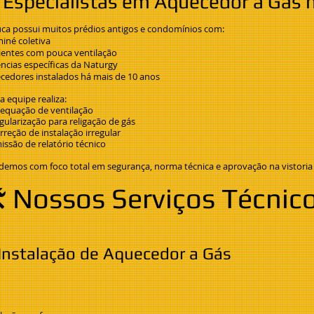
 Especialistas em Aquecedor a Gás n
juca possui muitos prédios antigos e condomínios com:
iné coletiva
entes com pouca ventilação
ncias específicas da Naturgy
cedores instalados há mais de 10 anos
 equipe realiza:
equação de ventilação
gularização para religação de gás
reção de instalação irregular
issão de relatório técnico
demos com foco total em segurança, norma técnica e aprovação na vistoria
️ Nossos Serviços Técnic
Instalação de Aquecedor a Gás