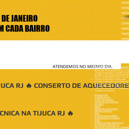
resi
resi
resi
 DE JANEIRO
resi
como
EM CADA BAIRRO
resi
resi
resi
os para atendimento, Barra da Tijuca, Recreio, jacarepaguá, curi
resi
o grande, bangu, padre migue, sulacap, freguesia jacarepaguá, p
, vila valqueire, engenho novo, engenho de dentro, caxambi, méier,
el, maracanã, estacio, são cristovão, ilha do governador, glória, ca
acabana, ipanema, leblon,
ATENDEMOS NO MESMO DIA.
Assistência Técnica de Aquecedores a Gás 
Conserto de Aquecedor Rinnai na Tijuca
Manutenção de Aquecedores Bosch na Ti
Conserto de Aquecedor Lorenzetti na Tiju
Assistência Técnica de Aquecedores a Gás
Reparos de Aquecedores a Gás na Tijuca
Conserto de Aquecedor de água a gás
Conserto de Aquecedor de chuveiro a gás
JUCA RJ 🔥 CONSERTO DE AQUECEDORE
Conserto de Aquecedor a gás residencial
Conserto de Aquecedor de apartamento
Conserto de Aquecedor em Rio de janeir
Instalação de Aquecedor
aquecedor a gás
Aquecedor de água
conserto de aquecedor
manutenção de aquecedores
gás natural
naturgy
Manutenção de aquecedores
CNICA NA TIJUCA RJ 🔥
instalação aquecedor
rinnai
aquecedor rinnai instalação
rinnai aquecedor de passagem
Rheem
aquecedor conserto barra da tijuca
loja aquecedor barra da tijuca
manutenção de aquecedor em copacaba