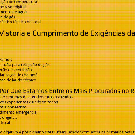
lação de temperatura
no visor digital
mento de água
ro de gás
óstico técnico no local.
Vistoria e Cumprimento de Exigências d
izamos:
uação para religação de gás
eção de ventilação
larização de chaminé
são de laudo técnico
Por Que Estamos Entre os Mais Procurados no R
 de centenas de atendimentos realizados
icos experientes e uniformizados
tia por escrito
dimento emergencial
 originais
fiscal
 objetivo é posicionar o site tijucaaquecedor.com entre os primeiros resul