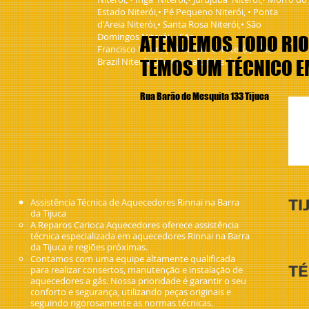
Estado Niterói,• Pé Pequeno Niterói, • Ponta
d'Areia Niterói,• Santa Rosa Niterói,• São
Domingos Niterói, • São
ATENDEMOS TODO RIO
Francisco Niterói, • Viradouro Niterói,• Vital
Brazil Niterói, São Gonsalo Niterói,
TEMOS UM TÉCNICO 
Rua Barão de Mesquita 133 Tijuca
airr
camp
seca
isab
cop
TI
Assistência Técnica de Aquecedores Rinnai na Barra
da Tijuca
A Reparos Carioca Aquecedores oferece assistência
técnica especializada em aquecedores Rinnai na Barra
da Tijuca e regiões próximas.
Contamos com uma equipe altamente qualificada
TÉ
para realizar consertos, manutenção e instalação de
aquecedores a gás. Nossa prioridade é garantir o seu
conforto e segurança, utilizando peças originais e
seguindo rigorosamente as normas técnicas.