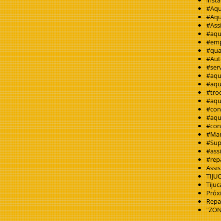
inst
#Aqu
#Aqu
#Ass
#aqu
#emp
#qua
#Aut
#ser
#aqu
#aqu
#tro
#aqu
#con
#aqu
#con
#Man
#Sup
#assi
#rep
Assis
TIJUC
Tijuc
Próx
Repa
"ZON