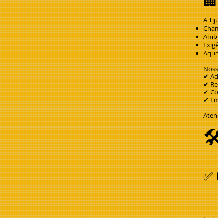
🏢
A Ti
Cham
Ambi
Exigê
Aque
Nossa
✔ Ad
✔ Re
✔ Cor
✔ Em
Aten

✅ 