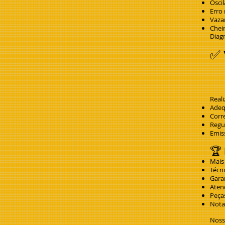
Osci
Erro 
Vaza
Chei
Diagn
✅ 
Real
Adeq
Corr
Regu
Emis
🏆 
Mais
Técn
Garan
Aten
Peças
Nota 
Nosso