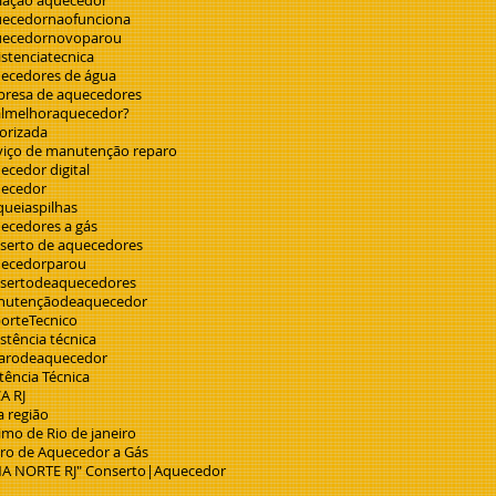
alação aquecedor
ecedornaofunciona
ecedornovoparou
istenciatecnica
ecedores de água
resa de aquecedores
lmelhoraquecedor?
orizada
viço de manutenção reparo
ecedor digital
ecedor
queiaspilhas
ecedores a gás
serto de aquecedores
ecedorparou
sertodeaquecedores
utençãodeaquecedor
orteTecnico
stência técnica
arodeaquecedor
tência Técnica
A RJ
a região
imo de Rio de janeiro
ro de Aquecedor a Gás
A NORTE RJ" Conserto|Aquecedor