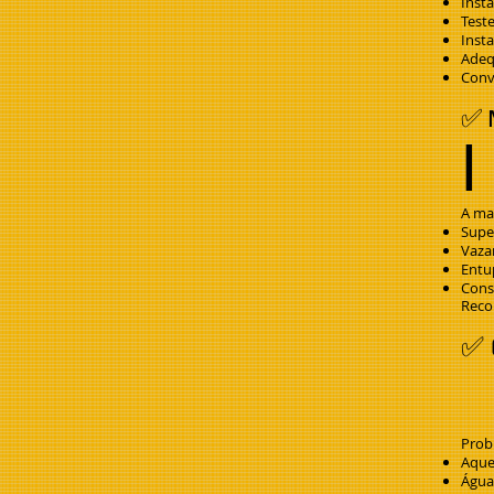
Inst
Test
Inst
Adeq
Conv
✅ 
l
A ma
Supe
Vaza
Entu
Cons
Reco
✅ 
Prob
Aque
Água