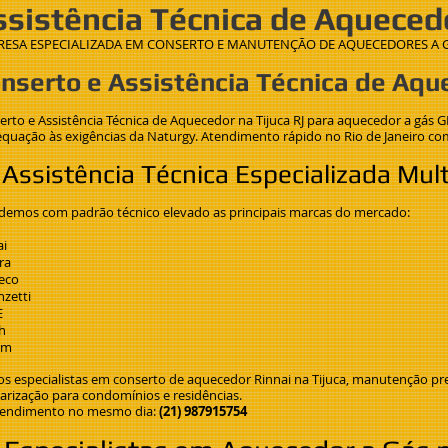
ssistência Técnica de Aquecedo
ESA ESPECIALIZADA EM CONSERTO E MANUTENÇÃO DE AQUECEDORES A GÁS
nserto e Assistência Técnica de Aque
rto e Assistência Técnica de Aquecedor na Tijuca RJ para aquecedor a gás G
equação às exigências da Naturgy. Atendimento rápido no Rio de Janeiro com 
 Assistência Técnica Especializada Mul
demos com padrão técnico elevado as principais marcas do mercado:
ai
ra
eco
nzetti
E
h
em
s especialistas em conserto de aquecedor Rinnai na Tijuca, manutenção prev
larização para condomínios e residências.
tendimento no mesmo dia:
(21) 987915754