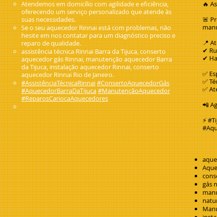
Atendemos em domicílio com agilidade e eficiência,
🔥 A
oferecendo um serviço personalizado que atende às
suas necessidades.
🚨 P
manu
Se o seu aquecedor Rinnai está com problemas, não
hesite em nos contatar para um diagnóstico preciso e
📍 A
reparo de qualidade.
✔ Ru
assistência técnica Rinnai Barra da Tijuca, conserto
✔ Ha
aquecedor gás Rinnai, manutenção aquecedor Barra
da Tijuca, instalação aquecedor Rinnai, conserto
✅ Es
aquecedor Rinnai Rio de Janeiro.
✅ Téc
#AssistênciaTécnicaRinnai
#ConsertoAquecedorGás
✅ At
#AquecedorBarraDaTijuca
#ManutençãoAquecedor
#ReparosCariocaAquecedores
📲 A
⚡ #T
#Aqu
aque
Aque
cons
gás n
manu
natu
Manu