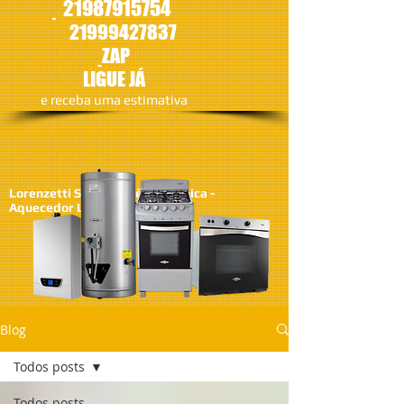
21987915754
21
999427837
ZAP
LIGUE JÁ
​e receba uma estimativa
Lorenzetti SA - Assistêcia Técnica -
Aquecedor Lorenzetti
Blog
Todos posts
Todos posts