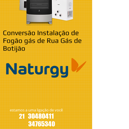
Conversão Instalação de
Fogão gás de Rua Gás de
Botijão
estamos a uma ligação de você
30480411
21
34765340