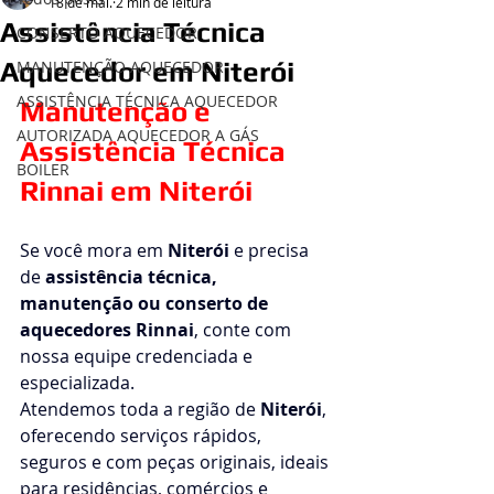
18 de mai.
2 min de leitura
Assistência Técnica
CONSERTO AQUECEDOR
Aquecedor em Niterói
MANUTENÇÃO AQUECEDOR
ASSISTÊNCIA TÉCNICA AQUECEDOR
Manutenção e 
AUTORIZADA AQUECEDOR A GÁS
Assistência Técnica 
BOILER
Rinnai em Niterói
Se você mora em 
Niterói
 e precisa 
de 
assistência técnica, 
manutenção ou conserto de 
aquecedores Rinnai
, conte com 
nossa equipe credenciada e 
especializada.
Atendemos toda a região de 
Niterói
, 
oferecendo serviços rápidos, 
seguros e com peças originais, ideais 
para residências, comércios e 