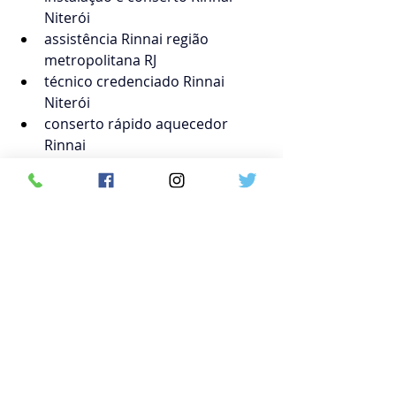
Niterói
assistência Rinnai região 
metropolitana RJ
técnico credenciado Rinnai 
Niterói
conserto rápido aquecedor 
Rinnai
#RinnaiNiteroi
#AssistenciaRinnai
#Co
nsertoAquecedorRinnai#NiteroiRJ#A
quecedorAGas#RinnaiRioDeJaneiro#
TecnicoRinnai#ManutencaoAqueced
or#AssistenciaTecnica#AquecedorRin
nai#RegiaoMetropolitanaRJ#ServicoR
innai#InstalacaoAquecedor#ReparoR
innai#RinnaiOriginal