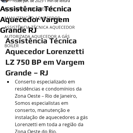
13 de jun. de 2025
1 min de leitura
Assistência Técnica
CONSERTO AQUECEDOR
Aquecedor Vargem
MANUTENÇÃO AQUECEDOR
ASSISTÊNCIA TÉCNICA AQUECEDOR
Grande RJ
AUTORIZADA AQUECEDOR A GÁS
Assistência Técnica 
BOILER
Aquecedor Lorenzetti 
LZ 750 BP em Vargem 
Grande – RJ
Conserto especializado em 
residências e condomínios da 
Zona Oeste – Rio de Janeiro, 
Somos especialistas em 
conserto, manutenção e 
instalação de aquecedores a gás 
Lorenzetti em toda a região da 
Zona Oeste do Rio.