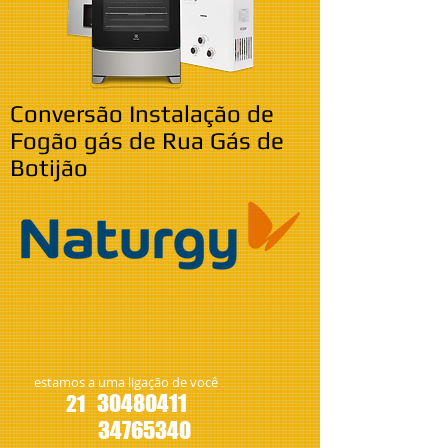
Conversão Instalação de
Fogão gás de Rua Gás de
Botijão
estamos a uma ligação de você
30480411
21
34765340