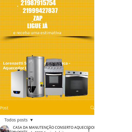
21987915754
21
999427837
ZAP
LIGUE JÁ
​e receba uma estimativa
Lorenzetti SA - Assistêcia Técnica -
Aquecedor Lorenzetti
Post
Todos posts
CASA DA MANUTENÇÃO CONSERTO AQUECEDOR RINNAI
Todos posts