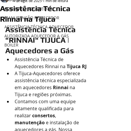
4 de ago. de 2025
1 min de leitura
Assistência Técnica
CONSERTO AQUECEDOR
Rinnai na Tijuca
MANUTENÇÃO AQUECEDOR
ASSISTÊNCIA TÉCNICA AQUECEDOR
Assistência Técnica 
AUTORIZADA AQUECEDOR A GÁS
"RINNAI" TIJUCA | 
BOILER
Aquecedores a Gás
Assistência Técnica de 
Aquecedores Rinnai na
 Tijuca RJ
A Tijuca-Aquecedores oferece 
assistência técnica especializada 
em aquecedores 
Rinnai
 na 
Tijuca e regiões próximas.
Contamos com uma equipe 
altamente qualificada para 
realizar 
consertos
, 
manutenção
 e instalação de 
aquecedores a gás. Nossa 