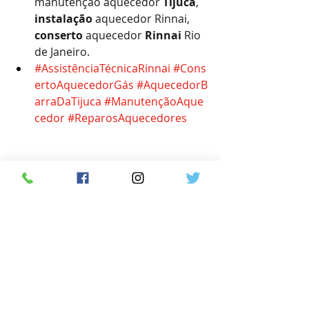
manutenção aquecedor 
Tijuca
, 
instalação
 aquecedor Rinnai, 
conserto
 aquecedor 
Rinnai
 Rio 
de Janeiro.
#AssistênciaTécnicaRinnai
#Cons
ertoAquecedorGás
#AquecedorB
arraDaTijuca
#ManutençãoAque
cedor
#ReparosAquecedores