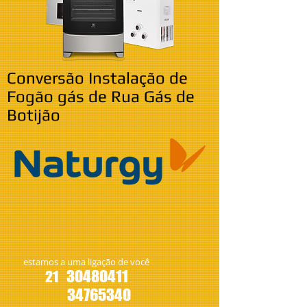
Conversão Instalação de
Fogão gás de Rua Gás de
Botijão
estamos a uma ligação de você
30480411
21
34765340