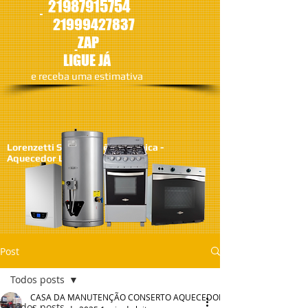
21987915754
21
999427837
ZAP
LIGUE JÁ
​e receba uma estimativa
Lorenzetti SA - Assistêcia Técnica -
Aquecedor Lorenzetti
Post
Todos posts
CASA DA MANUTENÇÃO CONSERTO AQUECEDOR RINNAI
Todos posts