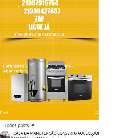
21987915754
21
999427837
ZAP
LIGUE JÁ
​e receba uma estimativa
Lorenzetti SA - Assistêcia Técnica -
Aquecedor Lorenzetti
Post
Todos posts
CASA DA MANUTENÇÃO CONSERTO AQUECEDOR RINNAI
Todos posts