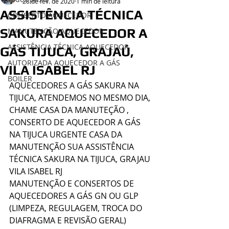
28 de fev. de 2020
1 min de leitura
ASSISTÊNCIA TÉCNICA
CONSERTO AQUECEDOR
SAKURA AQUECEDOR A
MANUTENÇÃO AQUECEDOR
ASSISTÊNCIA TÉCNICA AQUECEDOR
GÁS TIJUCA, GRAJAÚ,
AUTORIZADA AQUECEDOR A GÁS
VILA ISABEL RJ
BOILER
AQUECEDORES A GÁS SAKURA NA 
TIJUCA, ATENDEMOS NO MESMO DIA, 
CHAME CASA DA MANUTEÇÃO , 
CONSERTO DE AQUECEDOR A GÁS 
NA TIJUCA URGENTE CASA DA 
MANUTENÇÃO SUA ASSISTÊNCIA 
TÉCNICA SAKURA NA TIJUCA, GRAJAU 
VILA ISABEL RJ  
MANUTENÇÃO E CONSERTOS DE 
AQUECEDORES A GÁS GN OU GLP
(LIMPEZA, REGULAGEM, TROCA DO 
DIAFRAGMA E REVISÃO GERAL)