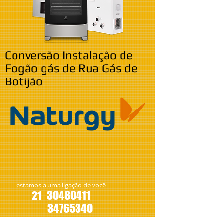
Conversão Instalação de
Fogão gás de Rua Gás de
Botijão
estamos a uma ligação de você
30480411
21
34765340