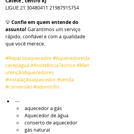
Catete , centro RJ
LIGUE 21 30480411 21987915754
💡 
Confie em quem entende do 
assunto!
 Garantimos um serviço 
rápido, confiável e com a qualidade 
que você merece.
#Reparosaquecedor
#AquecedoresJa
carepaguá
#AssistênciaTécnica
#Man
utençãoAquecedores
#instalaçãoaquecedor
#venda
#conversão
#adomicílio
---
aquecedor a gás
Aquecedor de água
conserto de aquecedor
gás natural