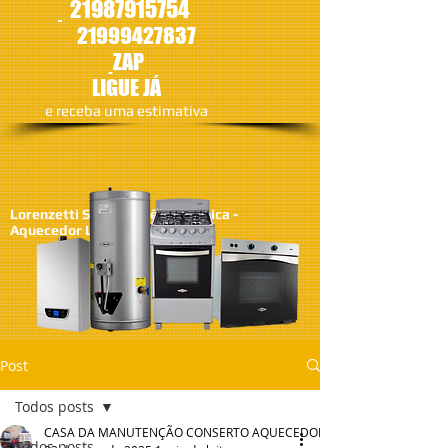
21987915754
21
999427837
ZAP
LIGUE JÁ
​e receba uma estimativa
Lorenzetti SA - Assistêcia Técnica -
Aquecedor Lorenzetti
Post
Todos posts
CASA DA MANUTENÇÃO CONSERTO AQUECEDOR RINNAI
Todos posts