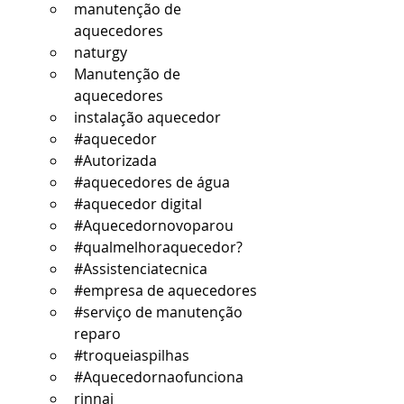
manutenção de 
aquecedores
naturgy
Manutenção de 
aquecedores
instalação aquecedor
#aquecedor
#Autorizada
#aquecedores
 de água
#aquecedor
 digital
#Aquecedornovoparou
#qualmelhoraquecedor
?
#Assistenciatecnica
#empresa
 de aquecedores
#serviço
 de manutenção 
reparo
#troqueiaspilhas
#Aquecedornaofunciona
rinnai