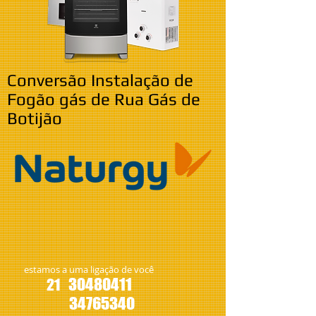
Conversão Instalação de
Fogão gás de Rua Gás de
Botijão
estamos a uma ligação de você
30480411
21
34765340