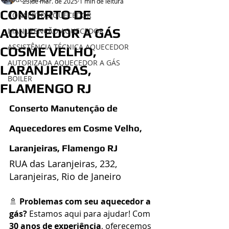
23 de mar. de 2025
1 min de leitura
CONSERTO DE
CONSERTO AQUECEDOR
AQUECEDOR A GÁS
MANUTENÇÃO AQUECEDOR
ASSISTÊNCIA TÉCNICA AQUECEDOR
COSME VELHO,
AUTORIZADA AQUECEDOR A GÁS
LARANJEIRAS,
BOILER
FLAMENGO RJ
Conserto Manutenção de 
Aquecedores em Cosme Velho, 
Laranjeiras, Flamengo RJ
RUA das Laranjeiras, 232, 
Laranjeiras, Rio de Janeiro 
🚿 
Problemas com seu aquecedor a 
gás?
 Estamos aqui para ajudar! Com 
30 anos de experiência
, oferecemos 