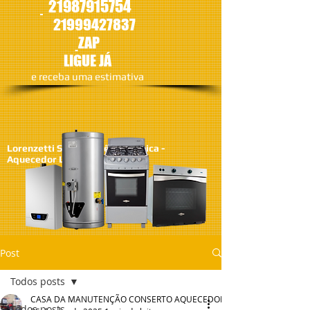
21987915754
21
999427837
ZAP
LIGUE JÁ
​e receba uma estimativa
Lorenzetti SA - Assistêcia Técnica -
Aquecedor Lorenzetti
Post
Todos posts
CASA DA MANUTENÇÃO CONSERTO AQUECEDOR RINNAI
Todos posts