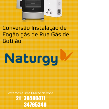
Conversão Instalação de
Fogão gás de Rua Gás de
Botijão
estamos a uma ligação de você
30480411
21
34765340