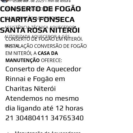
25 de abr. de 2025
1 min de leitura
CONSERTO DE FOGÃO
CONSERTO AQUECEDOR
CHARITAS FONSECA
MANUTENÇÃO AQUECEDOR
ASSISTÊNCIA TÉCNICA AQUECEDOR
SANTA ROSA NITERÓI
AUTORIZADA AQUECEDOR A GÁS
CONSERTO DE FOGÃO EM NITERÓI.
BOILER
INSTALAÇÃO CONVERSÃO DE FOGÃO 
EM NITERÓI, A 
CASA DA 
MANUTENÇÃO
 OFERECE:
Conserto de Aquecedor 
Rinnai e Fogão em 
Charitas Niterói
Atendemos no mesmo 
dia ligando até 12 horas 
21 30480411 34765340