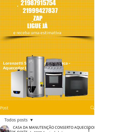
21987915754
21
999427837
ZAP
LIGUE JÁ
​e receba uma estimativa
Lorenzetti SA - Assistêcia Técnica -
Aquecedor Lorenzetti
Post
Todos posts
CASA DA MANUTENÇÃO CONSERTO AQUECEDOR RINNAI
Todos posts