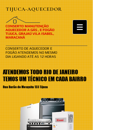
TIJUCA-AQUECEDOR
​​O
CONSERTO MANUTENÇÃO
AQUECEDOR A GÁS , E FOGÃO
TIJUCA, GRAJAÚ VILA ISABEL,
MARACANÃ
CONSERTO DE AQUECEDOR E
FOGÃO ATENDEMOS NO MESMO
DIA LIGANDO ATÉ AS 12 HORAS
ATENDEMOS TODO RIO DE JANEIRO
TEMOS UM TÉCNICO EM CADA BAIRRO
Rua Barão de Mesquita 133 Tijuca