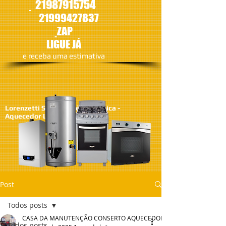
21987915754
21
999427837
ZAP
LIGUE JÁ
​e receba uma estimativa
Lorenzetti SA - Assistêcia Técnica -
Aquecedor Lorenzetti
Post
Todos posts
CASA DA MANUTENÇÃO CONSERTO AQUECEDOR RINNAI
Todos posts