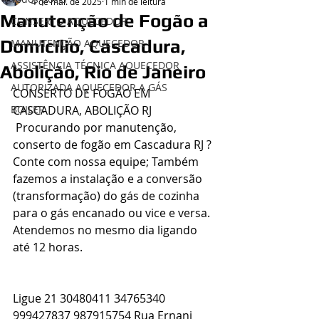
4 de mai. de 2025
1 min de leitura
Manutenção de Fogão a
CONSERTO AQUECEDOR
Domicílio, Cascadura,
MANUTENÇÃO AQUECEDOR
ASSISTÊNCIA TÉCNICA AQUECEDOR
Abolição, Rio de Janeiro
AUTORIZADA AQUECEDOR A GÁS
CONSERTO DE FOGÃO EM 
BOILER
CASCADURA, ABOLIÇÃO RJ
 Procurando por manutenção, 
conserto de fogão em Cascadura RJ ? 
Conte com nossa equipe; Também 
fazemos a instalação e a conversão 
(transformação) do gás de cozinha 
para o gás encanado ou vice e versa. 
Atendemos no mesmo dia ligando 
até 12 horas.
Ligue 21 30480411 34765340 
999427837 987915754 Rua Ernani 