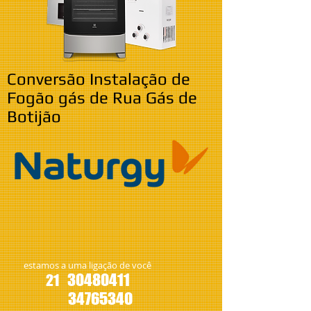
Conversão Instalação de
Fogão gás de Rua Gás de
Botijão
estamos a uma ligação de você
30480411
21
34765340