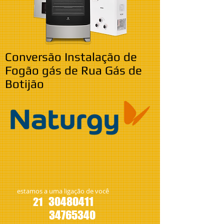
Conversão Instalação de
Fogão gás de Rua Gás de
Botijão
estamos a uma ligação de você
30480411
21
34765340