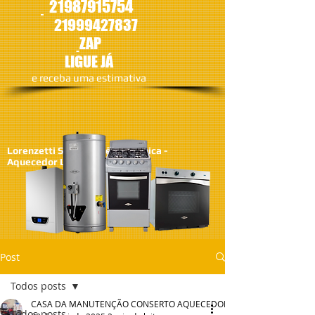
21987915754
21
999427837
ZAP
LIGUE JÁ
​e receba uma estimativa
Lorenzetti SA - Assistêcia Técnica -
Aquecedor Lorenzetti
Post
Todos posts
CASA DA MANUTENÇÃO CONSERTO AQUECEDOR RINNAI
Todos posts