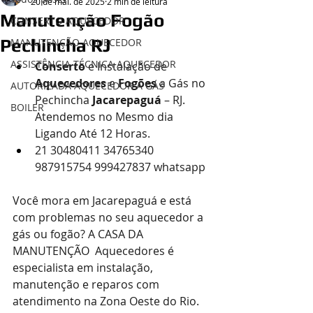
20 de mai. de 2025
2 min de leitura
Manutenção Fogão
CONSERTO AQUECEDOR
Pechincha RJ
MANUTENÇÃO AQUECEDOR
ASSISTÊNCIA TÉCNICA AQUECEDOR
Conserto
 e Instalação de 
Aquecedores
 e 
Fogões
 a Gás no 
AUTORIZADA AQUECEDOR A GÁS
Pechincha 
Jacarepaguá
 – RJ. 
BOILER
Atendemos no Mesmo dia 
Ligando Até 12 Horas.
21 30480411 34765340 
987915754 999427837 whatsapp
Você mora em Jacarepaguá e está 
com problemas no seu aquecedor a 
gás ou fogão? A CASA DA 
MANUTENÇÃO  Aquecedores é 
especialista em instalação, 
manutenção e reparos com 
atendimento na Zona Oeste do Rio. 