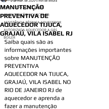
2 de mar. de 2020
5 min de leitura
MANUTENÇÃO
CONSERTO AQUECEDOR
PREVENTIVA DE
MANUTENÇÃO AQUECEDOR
ASSISTÊNCIA TÉCNICA AQUECEDOR
AQUECEDOR TIJUCA,
AUTORIZADA AQUECEDOR A GÁS
GRAJAÚ, VILA ISABEL RJ
BOILER
Saiba quais são as 
informações importantes 
sobre MANUTENÇÃO 
PREVENTIVA 
AQUECEDOR NA TIJUCA, 
GRAJAÚ, VILA ISABEL NO 
RIO DE JANEIRO RJ de 
aquecedor e aprenda a 
fazer a manutenção   