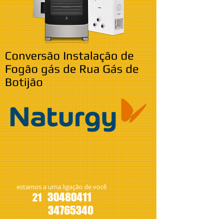
Conversão Instalação de
Fogão gás de Rua Gás de
Botijão
estamos a uma ligação de você
30480411
21
34765340