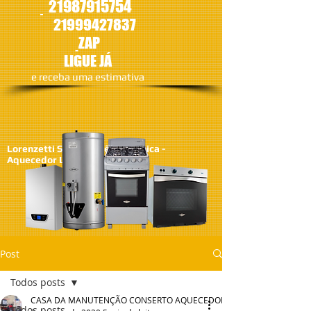
21987915754
21
999427837
ZAP
LIGUE JÁ
​e receba uma estimativa
Lorenzetti SA - Assistêcia Técnica -
Aquecedor Lorenzetti
Post
Todos posts
CASA DA MANUTENÇÃO CONSERTO AQUECEDOR RINNAI
Todos posts