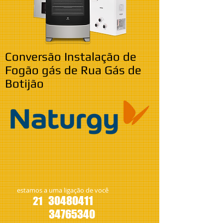
Conversão Instalação de
Fogão gás de Rua Gás de
Botijão
estamos a uma ligação de você
30480411
21
34765340