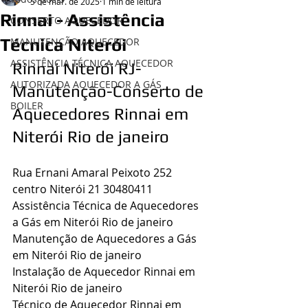
5 de mar. de 2025
1 min de leitura
Rinnai - Assistência
CONSERTO AQUECEDOR
Técnica Niterói
MANUTENÇÃO AQUECEDOR
ASSISTÊNCIA TÉCNICA AQUECEDOR
Rinnai Niterói RJ- 
AUTORIZADA AQUECEDOR A GÁS
Manutenção-Conserto de 
BOILER
Aquecedores Rinnai em 
Niterói Rio de janeiro
Rua Ernani Amaral Peixoto 252 
centro Niterói 21 30480411
Assistência Técnica de Aquecedores 
a Gás em 
Niterói Rio de janeiro
Manutenção de Aquecedores a Gás 
em 
Niterói Rio de janeiro
Instalação de Aquecedor Rinnai em 
Niterói Rio de janeiro
Técnico de Aquecedor Rinnai em 