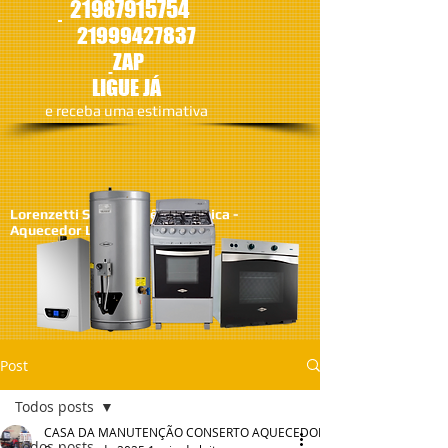
21987915754
21
999427837
ZAP
LIGUE JÁ
​e receba uma estimativa
Lorenzetti SA - Assistêcia Técnica -
Aquecedor Lorenzetti
Post
Todos posts
CASA DA MANUTENÇÃO CONSERTO AQUECEDOR RINNAI
Todos posts