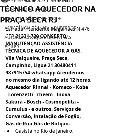
19 de mai. de 2025
1 min de leitura
TÉCNICO AQUECEDOR NA
CONSERTO AQUECEDOR
PRAÇA SECA RJ
MANUTENÇÃO AQUECEDOR
ASSISTÊNCIA TÉCNICA AQUECEDOR
Estrada Intendente Magalhães N 476 
CEP 
21331-720 CONSERTO, 
AUTORIZADA AQUECEDOR A GÁS
MANUTENÇÃO ASSISTÊNCIA 
BOILER
TÉCNICA DE AQUECEDOR A GÁS. 
Vila Valqueire, Praça Seca, 
Campinho, Ligue 21 30480411 
987915754 whatsapp Atendemos 
no mesmo dia ligando até 12 horas.
Aquecedor Rinnai - Komeco - Kobe 
- Lorenzetti - rheem - Inova - 
Sakura - Bosch - Cosmopolita - 
Cumulus - e outros. Serviços de 
Conversão, Intalação de Fogão, 
Gás de Rua Gás de Botijão.
Gasista no Rio de Janeiro,