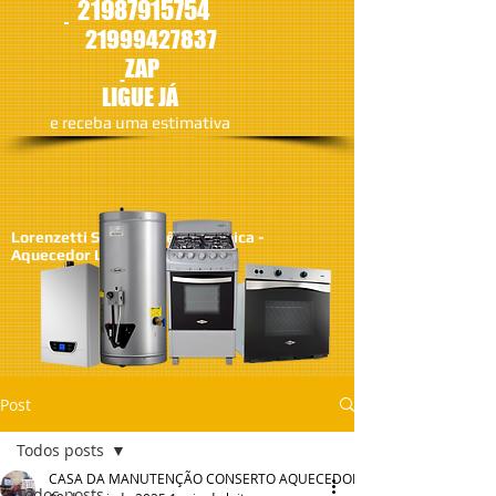
21987915754
21
999427837
ZAP
LIGUE JÁ
​e receba uma estimativa
Lorenzetti SA - Assistêcia Técnica -
Aquecedor Lorenzetti
Post
Todos posts
CASA DA MANUTENÇÃO CONSERTO AQUECEDOR RINNAI
Todos posts