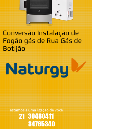
Conversão Instalação de
Fogão gás de Rua Gás de
Botijão
estamos a uma ligação de você
30480411
21
34765340