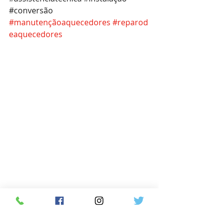
#conversão
#manutençãoaquecedores
#reparod
eaquecedores
Conserto Aquecedor na lagoa RJ