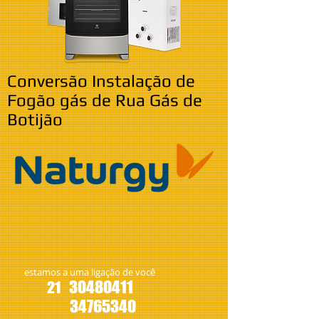
Conversão Instalação de
Fogão gás de Rua Gás de
Botijão
estamos a uma ligação de você
30480411
21
34765340