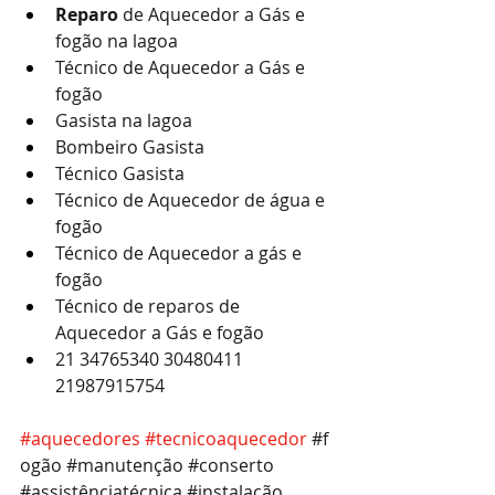
Reparo
 de Aquecedor a Gás e 
fogão na lagoa
Técnico de Aquecedor a Gás e 
fogão
Gasista na lagoa
Bombeiro Gasista
Técnico Gasista
Técnico de Aquecedor de água e 
fogão
Técnico de Aquecedor a gás e 
fogão
Técnico de reparos de 
Aquecedor a Gás e fogão
21 34765340 30480411 
21987915754
#aquecedores
#tecnicoaquecedor
#f
ogão
#manutenção
#conserto
#assistênciatécnica
#instalação