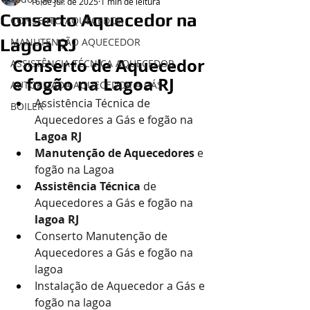
16 de jul. de 2025
1 min de leitura
Conserto Aquecedor na
CONSERTO AQUECEDOR
Lagoa RJ
MANUTENÇÃO AQUECEDOR
Conserto de Aquecedor 
ASSISTÊNCIA TÉCNICA AQUECEDOR
e fogão na Lagoa RJ
AUTORIZADA AQUECEDOR A GÁS
Assistência Técnica de 
BOILER
Aquecedores a Gás e fogão na 
Lagoa RJ
Manutenção de Aquecedores 
e 
fogão
na Lagoa
Assistência Técnica 
de 
Aquecedores a Gás e fogão na 
lagoa RJ
Conserto Manutenção de 
Aquecedores a Gás e fogão na 
lagoa
Instalação de Aquecedor a Gás e 
fogão na lagoa