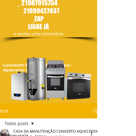
21987915754
21
999427837
ZAP
LIGUE JÁ
​e receba uma estimativa
Lorenzetti SA - Assistêcia Técnica -
Aquecedor Lorenzetti
Post
Todos posts
CASA DA MANUTENÇÃO CONSERTO AQUECEDOR RINNAI
Todos posts