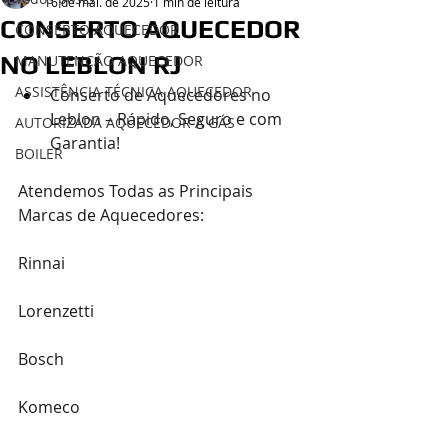
16 de mai. de 2025
1 min de leitura
CONSERTO AQUECEDOR
CONSERTO AQUECEDOR
NO LEBLON RJ
MANUTENÇÃO AQUECEDOR
ASSISTÊNCIA TÉCNICA AQUECEDOR
Conserto de Aquecedores no 
Leblon – Rápido, Seguro e com 
AUTORIZADA AQUECEDOR A GÁS
Garantia!
BOILER
Atendemos Todas as Principais 
Marcas de Aquecedores:
Rinnai
Lorenzetti
Bosch
Komeco