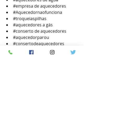
#empresa
 de aquecedores
#Aquecedornaofunciona
#troqueiaspilhas
#aquecedores
 a gás
#conserto
 de aquecedores
#aquecedorparou
#consertodeaquecedores
#Manutençãodeaquecedor
#lojadeaquecedor
#servicodeaquecedoresagas
#Aquecedor
aquecedor rinnai instalação
#SuporteTecnico
#assistência
 técnica
Próximo de Rio de janeiro
Reparo de Aquecedor a Gás
Zona sul RJ