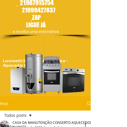
21987915754
21
999427837
ZAP
LIGUE JÁ
​e receba uma estimativa
Lorenzetti SA - Assistêcia Técnica -
Aquecedor Lorenzetti
Post
Todos posts
CASA DA MANUTENÇÃO CONSERTO AQUECEDOR RINNAI
Todos posts