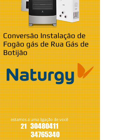
Conversão Instalação de
Fogão gás de Rua Gás de
Botijão
estamos a uma ligação de você
30480411
21
34765340